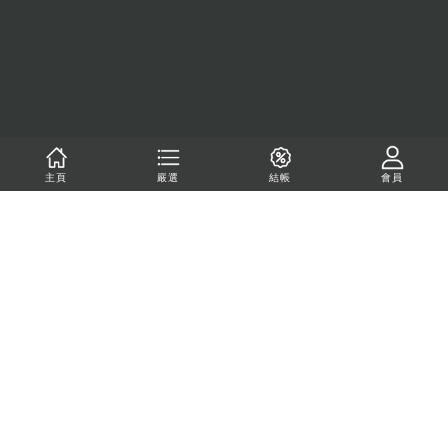
主頁
嚴選
結帳
會員
【靠臉】不壓鼻眼鏡