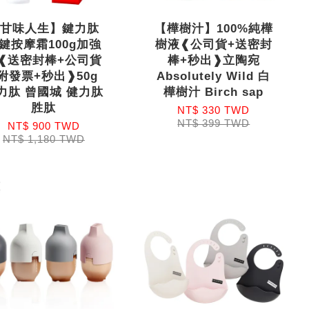
【甘味人生】鍵力肽
【樺樹汁】100%純樺
鍵按摩霜100g加強
樹液❰公司貨+送密封
❰送密封棒+公司貨
棒+秒出❱立陶宛
附發票+秒出❱50g
Absolutely Wild 白
力肽 曾國城 健力肽
樺樹汁 Birch sap
胜肽
NT$ 330 TWD
NT$ 399 TWD
NT$ 900 TWD
NT$ 1,180 TWD