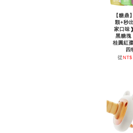
【糖鼎
顆+秒
家口味
黑糖塊
桂圓紅棗
四
從
NT$