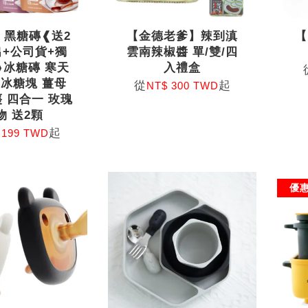
】黑糖磚❰送2
【金德老爹】辣到滇
【
出+公司貨+獨
雲南辣椒醬 單/雙/四
❱冰糖磚 寒天
入禮盒
 冰糖塊 薑母
從
起
NT$ 300 TWD
 四合一 玫瑰
物 送2顆
起
 199 TWD
優