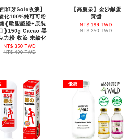
西班牙Sole收淚】
【高慶泉】金沙鹹蛋
鹼化100%純可可粉
黃醬
糖❰歐盟認證+原裝
NT$ 199 TWD
❱150g Cacao 黑
NT$ 350 TWD
克力粉 收淚 未鹼化
NT$ 350 TWD
NT$ 490 TWD
惠
優惠