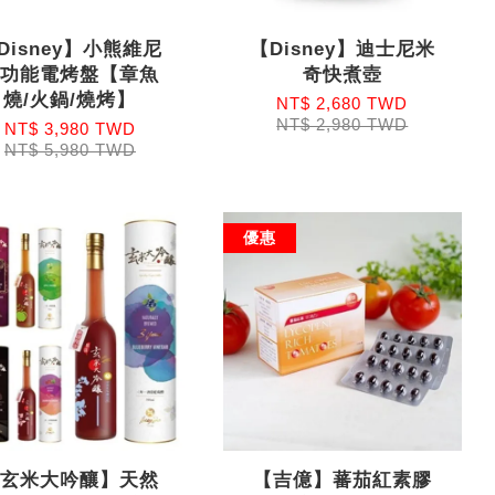
Disney】小熊維尼
【Disney】迪士尼米
多功能電烤盤【章魚
奇快煮壺
燒/火鍋/燒烤】
NT$ 2,680 TWD
NT$ 2,980 TWD
NT$ 3,980 TWD
NT$ 5,980 TWD
優惠
【玄米大吟釀】天然
【吉億】蕃茄紅素膠