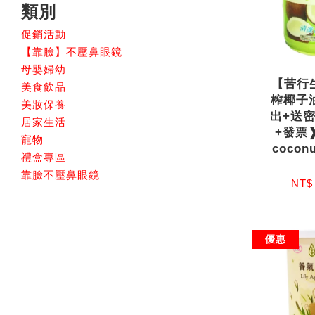
類別
促銷活動
【靠臉】不壓鼻眼鏡
母嬰婦幼
【苦行
美食飲品
榨椰子油
美妝保養
出+送
居家生活
+發票
寵物
cocon
禮盒專區
靠臉不壓鼻眼鏡
NT$
優惠