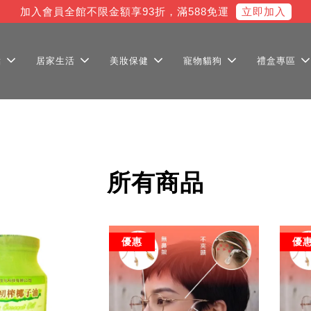
立即加入
加入會員全館不限金額享93折，滿588免運
點
居家生活
美妝保健
寵物貓狗
禮盒專區
所有商品
優惠
優