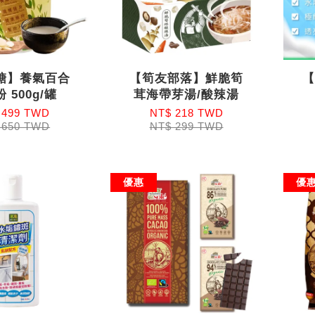
糖】養氣百合
【筍友部落】鮮脆筍
 500g/罐
茸海帶芽湯/酸辣湯
 499 TWD
NT$ 218 TWD
 650 TWD
NT$ 299 TWD
優惠
優