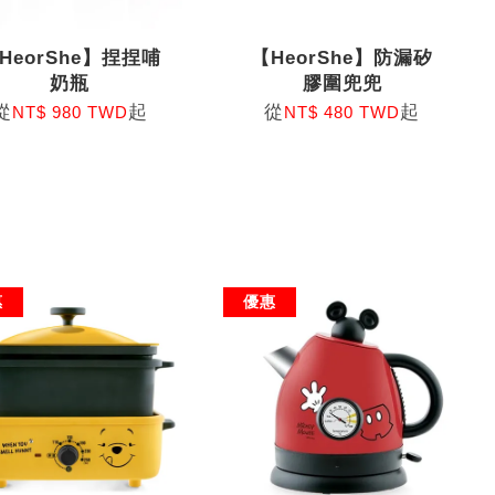
HeorShe】捏捏哺
【HeorShe】防漏矽
奶瓶
膠圍兜兜
從
起
從
起
NT$ 980 TWD
NT$ 480 TWD
惠
優惠