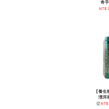
奇
NT$ 
【養生
潽洱
從
NT$