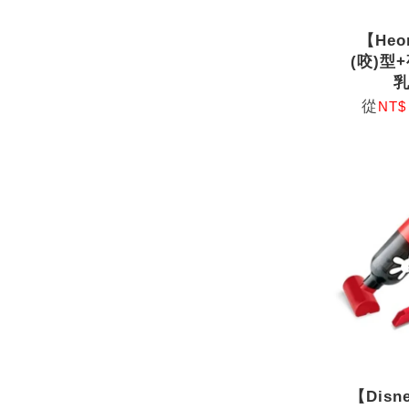
【Heo
(咬)型
從
NT$
【Dis