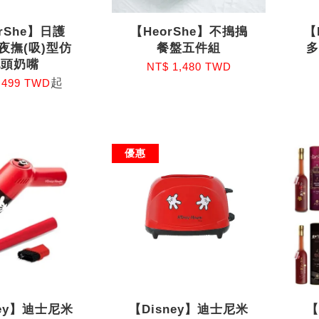
rShe】日護
【HeorShe】不搗搗
【
+夜撫(吸)型仿
餐盤五件組
乳頭奶嘴
NT$ 1,480 TWD
起
 499 TWD
優惠
ney】迪士尼米
【Disney】迪士尼米