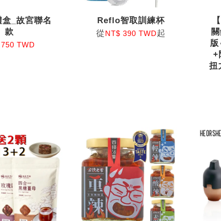
禮盒_故宮聯名
Reflo智取訓練杯
款
關
從
起
NT$ 390 TWD
版
 750 TWD
+
扭