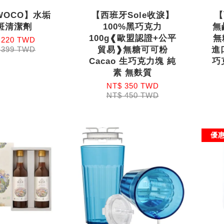
WOCO】水垢
【西班牙Sole收淚】
【
斑清潔劑
100%黑巧克力
無
100g❰歐盟認證+公平
無
 220 TWD
貿易❱無糖可可粉
進口
 399 TWD
Cacao 生巧克力塊 純
巧
素 無麩質
NT$ 350 TWD
NT$ 450 TWD
優