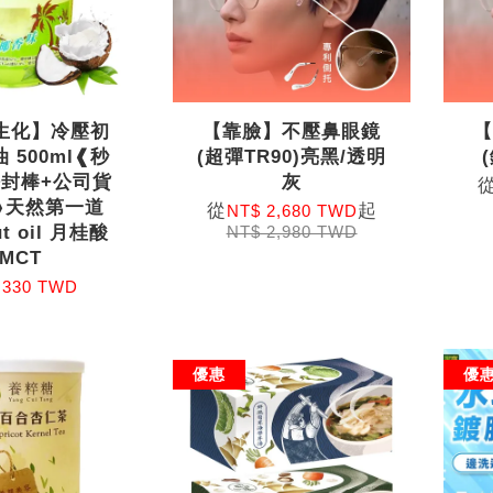
生化】冷壓初
【靠臉】不壓鼻眼鏡
 500ml❰秒
(超彈TR90)亮黑/透明
密封棒+公司貨
灰
❱天然第一道
從
起
NT$ 2,680 TWD
ut oil 月桂酸
NT$ 2,980 TWD
MCT
 330 TWD
優惠
優