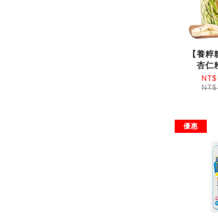
【養粹
杏仁粉
NT$
NT$
優惠