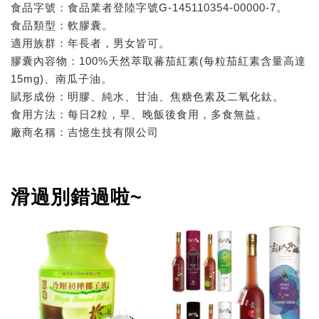
食品字號：食品業者登陸字號G-145110354-00000-7。
食品類型：軟膠囊。
適用族群：年長者，男女皆可。
膠囊內容物：100%天然萃取蕃茄紅素(每粒茄紅素含量高達
15mg)、南瓜子油。
賦形成份：明膠、純水、甘油、焦糖色素及二氧化鈦。
食用方法：每日2粒，早、晚飯後食用，多食無益。
廠商名稱：吉憶生技有限公司
滑過別錯過啦~