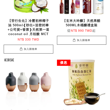
【苦行生化】冷壓初榨椰子
【玄米大吟釀】天然果醋
油 500ml❰秒出+送密封棒
500ML木桶釀禮盒裝
+公司貨+發票❱天然第一道
從
起
NT$ 990 TWD
coconut oil 月桂酸 MCT
NT$ 330 TWD
加入購物車
加入購物車
優惠