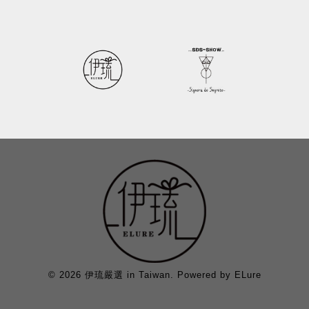
© 2026 伊琉嚴選 in Taiwan. Powered by ELure