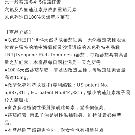
比一般蕃茄多4~5倍茄紅素
六氫及八氫茄紅素形成多重茄元素
以色列進口100%天然萃取蕃茄
【商品介紹】
●以色列進口100%天然萃取蕃茄紅素，天然蕃茄栽種地理
位置在獨特的地中海氣候及沙漠邊緣的以色列特有品種
LRT(Lycopene Rich Tomatoes )蕃茄，每顆蕃茄具有高含
量之茄紅素；本產品每日兩粒滿足一天之所需
●100%天然蕃茄萃取，非基因改造品種，每粒茄紅素含量
高達15mg。
●微型化專利萃取技術(專利編號：US patent No.
5,837,311；EU patent No.844,831)，微小的茄紅素粒子易
於人體吸收。
●富含多種植物性優質類胡蘿蔔素，營養價值高。
●蕃茄紅素+南瓜子油是男性滋補強身、維持健康必備聖
品。
●本產品除了照顧男性外，對女性也有相當益處 。