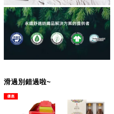
滑過別錯過啦~
優惠