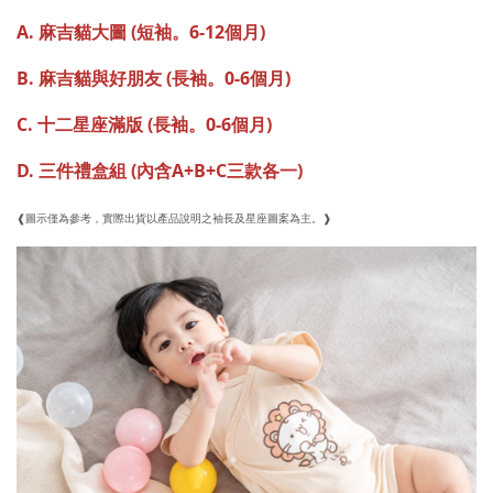
A. 麻吉貓大圖 (短袖。6-12個月)
B. 麻吉貓與好朋友 (長袖。0-6個月)
C. 十二星座滿版 (長袖。0-6個月)
D. 三件禮盒組 (內含A+B+C三款各一)
❰
圖
示僅為參考，實際出貨以產品說明之袖長及星座圖案為主。❱