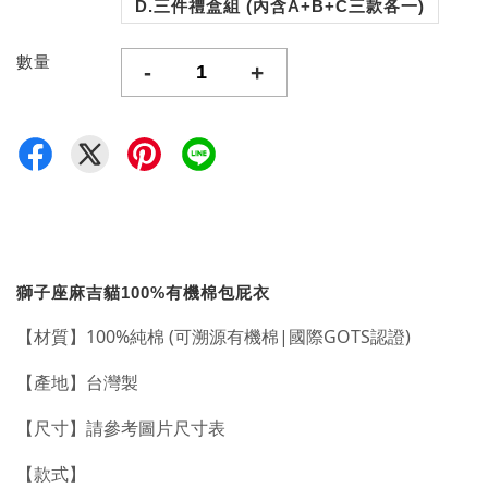
D.三件禮盒組 (內含A+B+C三款各一)
數量
-
+
獅子座麻吉貓100%有機棉包屁衣
【材質】
100%純棉 (可溯源有機棉|國際GOTS認證)
【產地】台灣製
【尺寸】請參考圖片尺寸表
【款式】