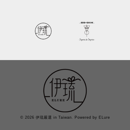
© 2026 伊琉嚴選 in Taiwan. Powered by ELure