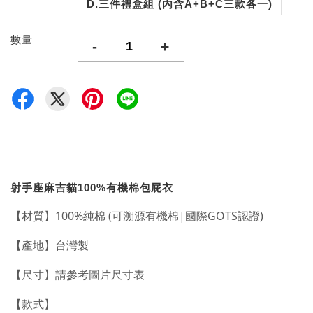
D.三件禮盒組 (內含A+B+C三款各一)
數量
-
+
射手座麻吉貓100%有機棉包屁衣
【材質】
100%純棉 (可溯源有機棉|國際GOTS認證)
【產地】台灣製
【尺寸】請參考圖片尺寸表
【款式】