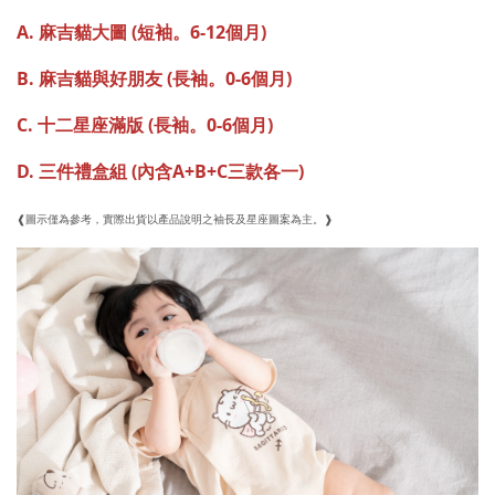
A. 麻吉貓大圖 (短袖。6-12個月)
B. 麻吉貓與好朋友 (長袖。0-6個月)
C. 十二星座滿版 (長袖。0-6個月)
D. 三件禮盒組 (內含A+B+C三款各一)
❰
圖
示僅為參考，實際出貨以產品說明之袖長及星座圖案為主。❱