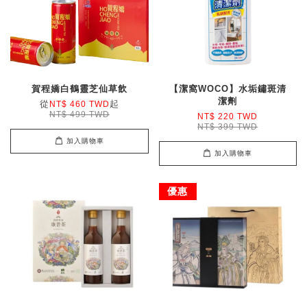
賀程嬌白鶴靈芝仙草飲
【潔窩WOCO】水垢鏽斑清
潔劑
從
起
NT$ 460 TWD
NT$ 499 TWD
NT$ 220 TWD
NT$ 399 TWD
加入購物車
加入購物車
優惠