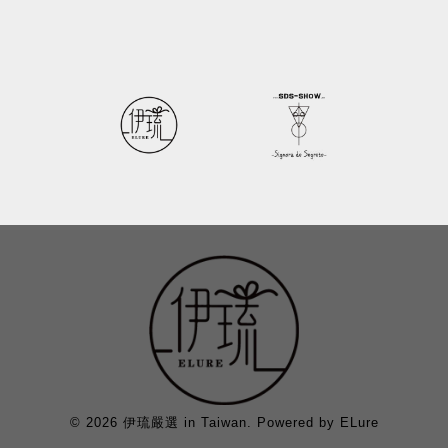
© 2026 伊琉嚴選 in Taiwan. Powered by ELure