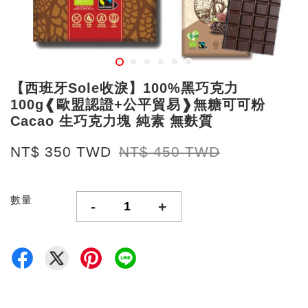
【西班牙Sole收淚】100%黑巧克力
100g❰歐盟認證+公平貿易❱無糖可可粉
Cacao 生巧克力塊 純素 無麩質
NT$ 350 TWD
NT$ 450 TWD
數量
-
+