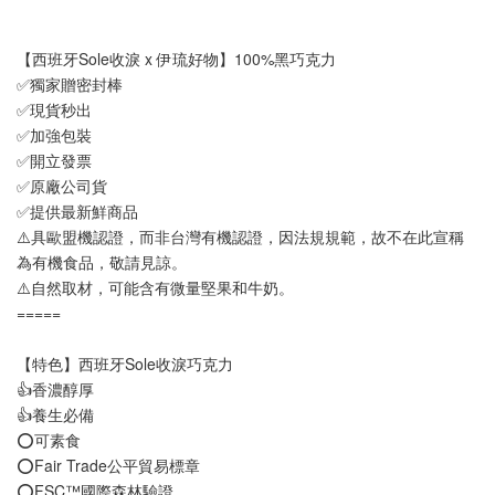
【西班牙Sole收淚 x 伊琉好物】100%黑巧克力
✅獨家贈密封棒
✅現貨秒出
✅加強包裝
✅開立發票
✅原廠公司貨
✅提供最新鮮商品
⚠️具歐盟機認證，而非台灣有機認證，因法規規範，故不在此宣稱
為有機食品，敬請見諒。
⚠️自然取材，可能含有微量堅果和牛奶。
=====
【特色】西班牙Sole收淚巧克力
👍香濃醇厚
👍養生必備
⭕可素食
⭕Fair Trade公平貿易標章
⭕FSC™國際森林驗證