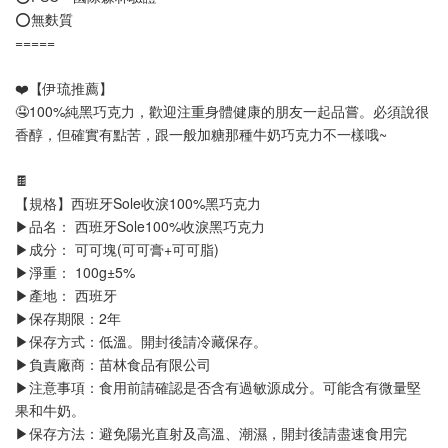
⭕無麩質
=====
❤️【伊琉推薦】
🤤100%純黑巧克力，歡迎注重身體健康的朋友一起品嘗。必須說很
香醇，但確實有點苦，跟一般加糖那種牛奶巧克力不一樣哦~
🍫
【規格】西班牙Sole收淚100%黑巧克力
▶品名： 西班牙Sole100%收淚黑巧克力
▶成分： 可可塊(可可膏+可可脂)
▶淨重： 100g±5%
▶產地： 西班牙
▶保存期限：2年
▶保存方式：低溫。開封後請冷藏保存。
▶負責廠商：苗林食品有限公司
▶注意事項：食用前請確認是否含有過敏源成分。可能含有微量堅
果和牛奶。
▶保存方法：避免陽光直射及高溫、潮濕，開封後請盡速食用完