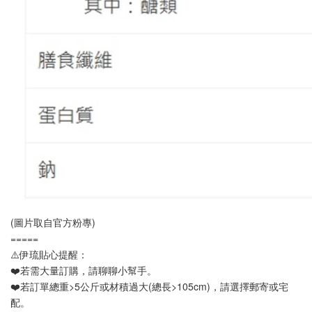
(圖片取自官方粉專)
=====
⚠️伊琉貼心提醒：
❤️若需大量訂購，請聊聊小幫手。
❤️若訂單總重>5公斤或材積過大(總長>105cm)，請選擇郵寄或宅
配。