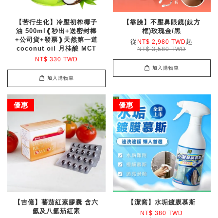
【苦行生化】冷壓初榨椰子
【靠臉】不壓鼻眼鏡(鈦方
油 500ml❰秒出+送密封棒
框)玫瑰金/黑
+公司貨+發票❱天然第一道
從
起
NT$ 2,980 TWD
coconut oil 月桂酸 MCT
NT$ 3,580 TWD
NT$ 330 TWD
加入購物車
加入購物車
優惠
優惠
【吉億】蕃茄紅素膠囊 含六
【潔窩】水垢鍍膜慕斯
氫及八氫茄紅素
NT$ 380 TWD