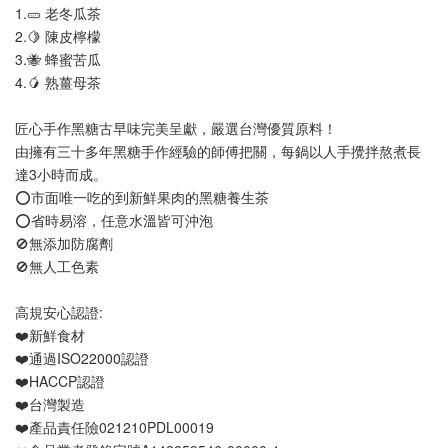
1.🥒 老冬瓜茶
2.🍋 陳皮檸檬
3.🐝 蜂蜜苦瓜
4.🥭 熟薑母茶
匠心手作黑糖古早味完美呈獻，嚴選台灣優質原料！
由擁有三十多年黑糖手作經驗的師傅把關，每鍋以人手攪拌熬煮長
達3小時而成。 
⭕市面唯一吃的到新鮮果肉的黑糖養生茶
⭕省時易溶，任意水溫皆可沖泡
🚫無添加防腐劑
🚫無人工色素
高規安心認證:
❤️新鮮食材
❤️通過ISO22000認證
❤️HACCP認證
❤️台灣製造
❤️產品責任險021210PDL00019