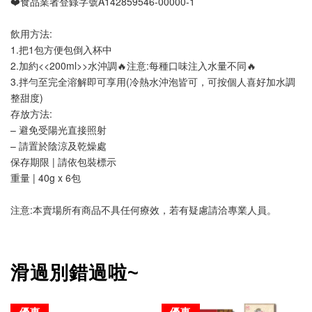
❤️食品業者登錄字號A142859546-00000-1
飲用方法:
1.把1包方便包倒入杯中
2.加約<<200ml>>水沖調🔥注意:每種口味注入水量不同🔥
3.拌勻至完全溶解即可享用(冷熱水沖泡皆可，可按個人喜好加水調
整甜度) 
存放方法:
– 避免受陽光直接照射
– 請置於陰涼及乾燥處
保存期限 | 請依包裝標示
重量 | 40g x 6包
注意:本賣場所有商品不具任何療效，若有疑慮請洽專業人員。
滑過別錯過啦~
優惠
優惠