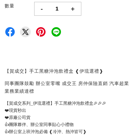
數量
-
+
【賀成交】手工黑糖沖泡飲禮盒 ❰伊琉選禮❱
同事團隊鼓勵 辦公室零嘴 成交王 房仲保險直銷 汽車超業
業務業績達標
【賀成交系列_伊琉選禮】手工黑糖沖泡飲禮盒🎉🎉🎉
❤️現貨秒出
❤️原廠公司貨
👍團隊夥伴、辦公室同事貼心小禮物
👍辦公室上班沖泡必備 ❰冷沖、熱沖皆可❱