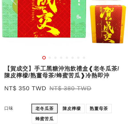
【賀成交】手工黑糖沖泡飲禮盒❰老冬瓜茶/
陳皮檸檬/熟薑母茶/蜂蜜苦瓜❱冷熱即沖
NT$ 350 TWD
NT$ 380 TWD
口味
老冬瓜茶
陳皮檸檬
熟薑母茶
蜂蜜苦瓜