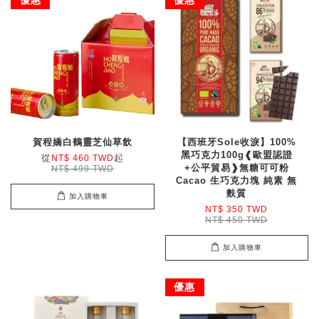
賀程嬌白鶴靈芝仙草飲
【西班牙Sole收淚】100%
黑巧克力100g❰歐盟認證
從
起
NT$ 460 TWD
+公平貿易❱無糖可可粉
NT$ 499 TWD
Cacao 生巧克力塊 純素 無
麩質
加入購物車
NT$ 350 TWD
NT$ 450 TWD
加入購物車
優惠