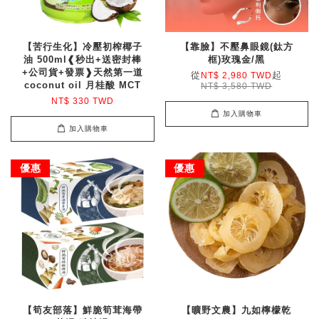
【苦行生化】冷壓初榨椰子
【靠臉】不壓鼻眼鏡(鈦方
油 500ml❰秒出+送密封棒
框)玫瑰金/黑
+公司貨+發票❱天然第一道
從
起
NT$ 2,980 TWD
coconut oil 月桂酸 MCT
NT$ 3,580 TWD
NT$ 330 TWD
加入購物車
加入購物車
優惠
優惠
【筍友部落】鮮脆筍茸海帶
【曠野文農】九如檸檬乾