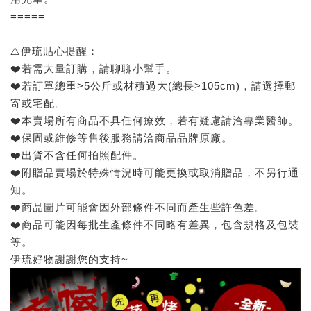
=====
⚠️伊琉貼心提醒：
❤️若需大量訂購，請聊聊小幫手。
❤️若訂單總重>5公斤或材積過大(總長>105cm)，請選擇郵
寄或宅配。
❤️本賣場所有商品不具任何療效，若有疑慮請洽專業醫師。
❤️保固或維修等售後服務請洽商品品牌原廠。
❤️出貨不含任何拍照配件。
❤️附贈品賣場於特殊情況時可能更換或取消贈品，不另行通
知。
❤️商品圖片可能會因外部條件不同而產生些許色差。
❤️商品可能因每批生產條件不同略有差異，包含規格及包裝
等。
伊琉好物謝謝您的支持~