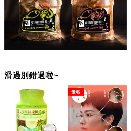
滑過別錯過啦~
優惠