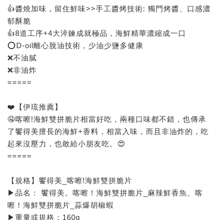
👍醬燒加味，留住鮮味>>手工醬烤技術: 獨門烤醬、口感濃
郁酥脆
👍8道工序+4大淬鍊成就極品，海鮮精華濃縮成一口
⭕D-oil離心脫油技術，少油少鹽多健康
❌不油膩
❌非油炸
=====
❤️【伊琉推薦】
🤤喀嚓!海鮮雙拼脆片相當好吃，兩種口味都不錯，也傳承
了饗得美擅長的海鮮+香料，相當入味，而且非油炸的，吃
起來沒壓力，也敢給小朋友吃。😍
=====
【規格】饗得美_喀嚓!海鮮雙拼脆片
▶品名： 饗得美。喀嚓！海鮮雙拼脆片_麻辣鮮香魚、喀
嚓！海鮮雙拼脆片_蒜爆胡椒蝦
▶重量或規格：160g