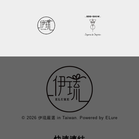
© 2026 伊琉嚴選 in Taiwan. Powered by ELure