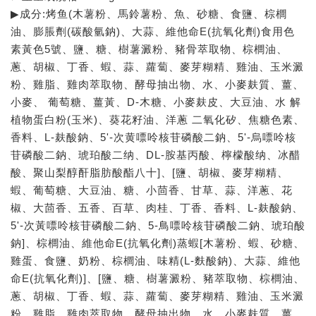
▶成分:烤鱼(木薯粉、馬鈴薯粉、魚、砂糖、食鹽、棕櫚
油、膨脹劑(碳酸氫鈉)、大蒜、維他命E(抗氧化劑)食用色
素黃色5號、鹽、糖、樹薯澱粉、豬骨萃取物、棕櫚油、
蔥、胡椒、丁香、蝦、蒜、蘿蔔、麥芽糊精、雞油、玉米澱
粉、雞脂、雞肉萃取物、酵母抽出物、水、小麥麸質、薑、
小麥、 葡萄糖、薑黃、D-木糖、小麥麸皮、大豆油、水 解
植物蛋白粉(玉米)、葵花籽油、洋蔥 二氧化矽、焦糖色素、
香料、L-麸酸鈉、5'-次黄嘌呤核苷磷酸二鈉、5'-烏嘌呤核
苷磷酸二鈉、琥珀酸二纳、DL-胺基丙酸、檸檬酸纳、冰醋
酸、聚山梨醇酐脂肪酸酯八十]、[鹽、胡椒、麥芽糊精、
蝦、葡萄糖、大豆油、糖、小茴香、甘草、蒜、洋蔥、花
椒、大茴香、五香、百草、肉桂、丁香、香料、L-麸酸鈉、
5'-次黃嘌呤核苷磷酸二鈉、5-鳥嘌呤核苷磷酸二鈉、琥珀酸
鈉]、棕櫚油、維他命E(抗氧化劑)蒸蝦[木薯粉、蝦、砂糖、
雞蛋、食鹽、奶粉、棕櫚油、味精(L-麩酸鈉)、大蒜、維他
命E(抗氧化劑)]、[鹽、糖、樹薯澱粉、豬萃取物、棕櫚油、
蔥、胡椒、丁香、蝦、蒜、蘿蔔、麥芽糊精、雞油、玉米澱
粉、雞脂、雞肉萃取物、酵母抽出物、水、小麥麸質、薑、