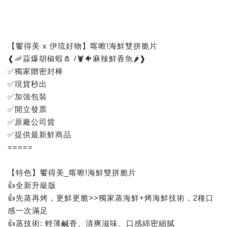
【饗得美 x 伊琉好物】喀嚓!海鮮雙拼脆片
❰🦐蒜爆胡椒蝦🧂 /🦞🐠麻辣鮮香魚🌶️❱
✅獨家贈密封棒
✅現貨秒出
✅加強包裝
✅開立發票
✅原廠公司貨
✅提供最新鮮商品
=====
【特色】饗得美_喀嚓!海鮮雙拼脆片
👍全新升級版
👍先蒸再烤，更鮮更脆>>獨家蒸海鮮+烤海鮮技術，2種口
感一次滿足
👍蒸技術: 輕薄鹹香、清爽滋味、口感綿密細膩