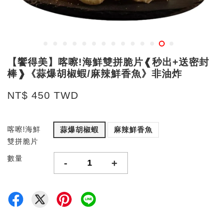
【饗得美】喀嚓!海鮮雙拼脆片❰秒出+送密封
棒❱《蒜爆胡椒蝦/麻辣鮮香魚》非油炸
NT$ 450 TWD
喀嚓!海鮮
蒜爆胡椒蝦
麻辣鮮香魚
雙拼脆片
數量
-
+