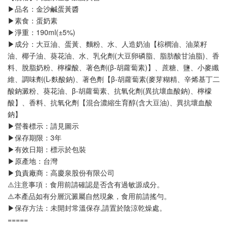
▶品名：金沙鹹蛋黃醬
▶素食：蛋奶素
▶淨重：190ml(±5%)
▶成分：大豆油、蛋黃、麵粉、水、人造奶油【棕櫚油、油菜籽
油、椰子油、葵花油、水、乳化劑(大豆卵磷脂、脂肪酸甘油脂)、香
料、脫脂奶粉、檸檬酸、著色劑(β-胡蘿蔔素)】、蔗糖、鹽、小麥纖
維、調味劑(L-麩酸鈉)、著色劑【β-胡蘿蔔素(麥芽糊精、辛烯基丁二
酸鈉澱粉、葵花油、β-胡蘿蔔素、抗氧化劑(異抗壞血酸鈉)、檸檬
酸】、香料、抗氧化劑【混合濃縮生育醇(含大豆油)、異抗壞血酸
鈉】
▶營養標示：請見圖示
▶保存期限：3年
▶有效日期：標示於包裝
▶原產地：台灣
▶負責廠商：高慶泉股份有限公司
⚠️注意事項：食用前請確認是否含有過敏源成分。
⚠️本產品如有分層沉澱屬自然現象，食用前請搖勻。
▶保存方法：未開封常溫保存,請置於陰涼乾燥處。
=====