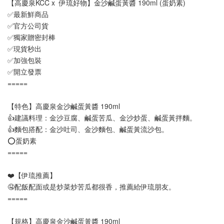
【高慶泉KCC x  伊琉好物】金沙鹹蛋黃醬 190ml (蛋奶素)
✅最新鮮商品
✅官方公司貨
✅獨家贈密封棒
✅現貨秒出
✅加強包裝
✅開立發票
=====
【特色】高慶泉金沙鹹蛋黃醬 190ml
👍建議料理：金沙豆腐、鹹蛋苦瓜、金沙炒蛋、鹹蛋黃拌麵。
👍麵包搭配：金沙吐司、金沙麵包、鹹蛋黃流沙包。
⭕蛋奶素
=====
❤️【伊琉推薦】
🤤配飯配面或是炒菜炒苦瓜都很香，推薦給伊琉朋友。
=====
【規格】高慶泉金沙鹹蛋黃醬 190ml