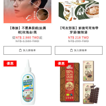
【靠臉】不壓鼻眼鏡(鈦圓
【筍友部落】鮮脆筍茸海帶
框)玫瑰金/黑
芽湯/酸辣湯
從
起
NT$ 2,980 TWD
NT$ 218 TWD
NT$ 3,580 TWD
NT$ 299 TWD
加入購物車
加入購物車
優惠
優惠