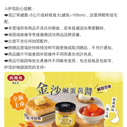
⚠️伊琉貼心提醒：
❤️若訂單總重>5公斤或材積過大(總長>105cm)，請選擇郵寄或宅
配。
❤️本賣場所有商品不具任何療效，若有疑慮請洽專業醫師。
❤️保固或維修等售後服務請洽商品品牌原廠。
❤️出貨不含任何拍照配件。
❤️附贈品賣場於特殊情況時可能更換或取消贈品，不另行通知。
❤️商品圖片可能會因外部條件不同而產生些許色差。
❤️商品可能因每批生產條件不同略有差異，包含規格及包裝等。
伊琉好物謝謝您的支持~