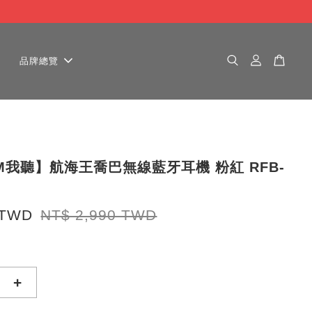
品牌總覽
AM我聽】航海王喬巴無線藍牙耳機 粉紅 RFB-
 TWD
NT$ 2,990 TWD
+