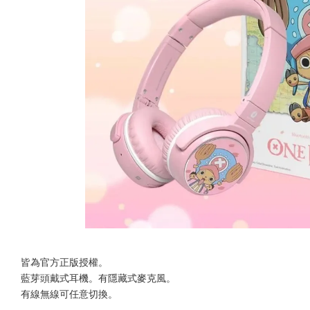
皆為官方正版授權。
藍芽頭戴式耳機。有隱藏式麥克風。
有線無線可任意切換。