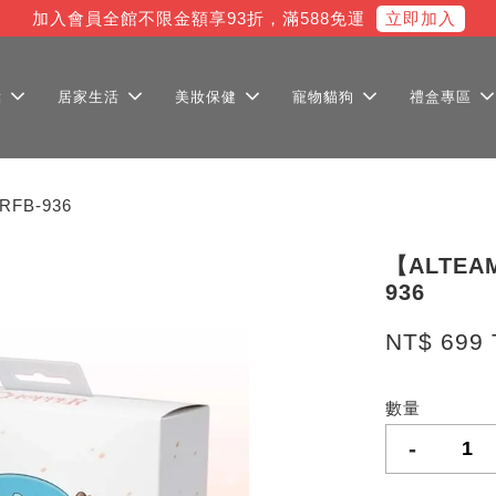
立即加入
加入會員全館不限金額享93折，滿588免運
點
居家生活
美妝保健
寵物貓狗
禮盒專區
FB-936
【ALTE
936
NT$ 699
數量
-