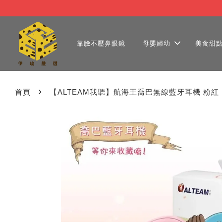
靠臉不壓鼻眼鏡
母嬰婦幼
美食甜
›
首頁
【ALTEAM我聽】航海王喬巴無線藍牙耳機 粉紅 R