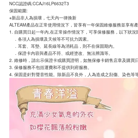
NCC認證碼:CCAJ16LP6632T3
保固範圍:
※新品非人為損壞，七天內一律換新
ALTEAM產品在正常使用情況下，皆享有一年保固維修服務並享有
1. 自購買日起一年內,在正常操作情況下，可享保修服務，以下狀況
　．各項人為損壞及天候等不可抗力因素。
　．耳套、耳墊、延長線等為消耗品，則不在保固期內。
　．保證卡內容與產品不符、或經塗改、無法辨識等。
2. 維修時，請出示保證卡或購買證明，如無保修卡銷售店章及購買
3. 保修服務不包括運費和不提供到府服務。
4. 保固是針對聲音性能。除新品不良外，人為造成之刮傷、染色等